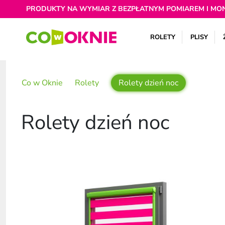
PRODUKTY NA WYMIAR Z BEZPŁATNYM POMIAREM I MO
ROLETY
PLISY
Co w Oknie
Rolety
Rolety dzień noc
Rolety dzień noc