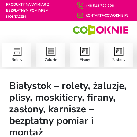
PRODUKTY NA WYMIAR Z
+48 513 727 908
BEZPŁATNYM POMIAREM I
KONTAKT@COWOKNIE.PL
MONTAŻEM
Rolety
Żaluzje
Firany
Zasłony
Białystok – rolety, żaluzje,
plisy, moskitiery, firany,
zasłony, karnisze –
bezpłatny pomiar i
montaż