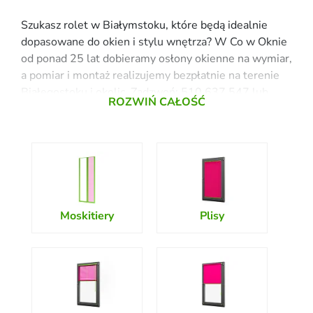
Szukasz rolet w Białymstoku, które będą idealnie
dopasowane do okien i stylu wnętrza? W Co w Oknie
od ponad 25 lat dobieramy osłony okienne na wymiar,
a pomiar i montaż realizujemy bezpłatnie na terenie
Białegostoku i okolic. Zadzwoń: 510 637 547 lub
zostaw kontakt w formularzu – umówimy termin
wizyty doradcy.
W naszym punkcie stacjonarnym w Galerii Zielone
Wzgórze w Białymstoku znajdziesz szeroki wybór
produktów oraz profesjonalne doradztwo.
Oferujemy bezpłatny pomiar i montaż na terenie
Moskitiery
Plisy
Białegostoku i okolic. Sprawdź, jakie osłony okienne
mamy w ofercie i jak łatwo umówić się z naszym
specjalistą!