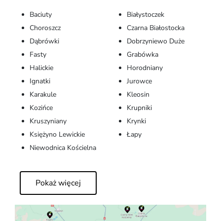
Baciuty
Białystoczek
Choroszcz
Czarna Białostocka
Dąbrówki
Dobrzyniewo Duże
Fasty
Grabówka
Halickie
Horodniany
Ignatki
Jurowce
Karakule
Kleosin
Kozińce
Krupniki
Kruszyniany
Krynki
Księżyno Lewickie
Łapy
Niewodnica Kościelna
Pokaż więcej