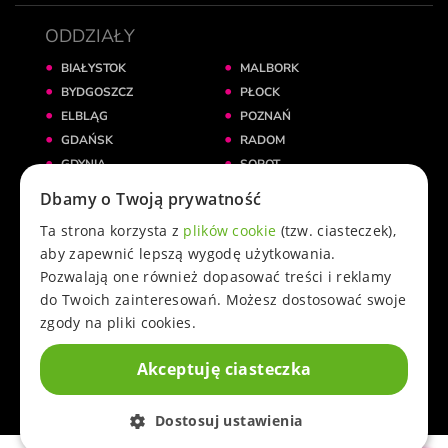
ODDZIAŁY
BIAŁYSTOK
MALBORK
BYDGOSZCZ
PŁOCK
ELBLĄG
POZNAŃ
GDAŃSK
RADOM
GDYNIA
SOPOT
GNIEZNO
ŚWIECIE
Dbamy o Twoją prywatność
GRUDZIĄDZ
TORUŃ
Ta strona korzysta z
plików cookie
(tzw. ciasteczek),
INOWROCŁAW
WARSZAWA
aby zapewnić lepszą wygodę użytkowania.
KATOWICE
WROCŁAW
Pozwalają one również dopasować treści i reklamy
KRAKÓW
ŻNIN
do Twoich zainteresowań. Możesz dostosować swoje
KWIDZYN
zgody na pliki cookies.
ŁÓDŹ
Akceptuję ciasteczka
© 2025 przez Cowoknie.pl. Wszelkie prawa zastrzeżone.
Dostosuj ustawienia