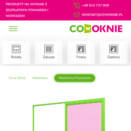
PRODUKTY NA WYMIAR Z
+48 513 727 908
BEZPŁATNYM POMIAREM I
KONTAKT@COWOKNIE.PL
MONTAŻEM
Rolety
Żaluzje
Firany
Zasłony
Co w Oknie
Moskitiery
Moskitiera Przesuwna