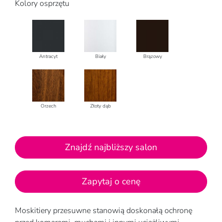
Kolory osprzętu
Antracyt
Biały
Brązowy
Orzech
Złoty dąb
Znajdź najbliższy salon
Zapytaj o cenę
Moskitiery przesuwne stanowią doskonałą ochronę