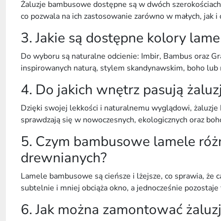
Żaluzje bambusowe dostępne są w dwóch szerokościach
co pozwala na ich zastosowanie zarówno w małych, jak i 
3. Jakie są dostępne kolory lame
Do wyboru są naturalne odcienie:
Imbir, Bambus oraz G
inspirowanych naturą, stylem skandynawskim, boho lu
4. Do jakich wnętrz pasują żal
Dzięki swojej
lekkości i naturalnemu wyglądowi
, żaluzj
sprawdzają się w
nowoczesnych
,
ekologicznych
oraz
boh
5. Czym bambusowe lamele różn
drewnianych?
Lamele bambusowe są
cieńsze i lżejsze
, co sprawia, że 
subtelnie i mniej obciąża okno, a jednocześnie pozostaje 
6. Jak można zamontować żalu