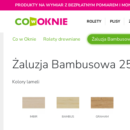
PRODUKTY NA WYMIAR Z BEZPŁATNYM POMIAREM I MO
ROLETY
PLISY
Co w Oknie
Rolety drewniane
Żaluzja Bambuso
Żaluzja Bambusowa 
Kolory lameli
IMBIR
BAMBUS
GRAHAM