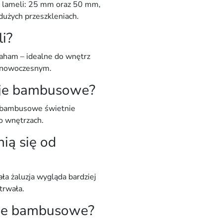
 lameli:
25 mm
oraz
50 mm
,
dużych przeszkleniach.
li?
raham
– idealne do wnętrz
b nowoczesnym.
uzje bambusowe?
e bambusowe świetnie
o wnętrzach
.
ią się od
cała żaluzja wygląda bardziej
trwała.
zje bambusowe?