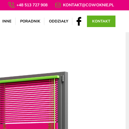
+48 513 727 908
KONTAKT@COWOKNIE.PL
INNE
PORADNIK
ODDZIAŁY
KONTAKT