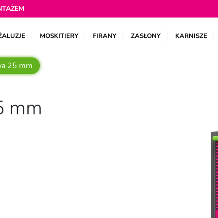
NTAŻEM
ŻALUZJE
MOSKITIERY
FIRANY
ZASŁONY
KARNISZE
wa 25 mm
25 mm