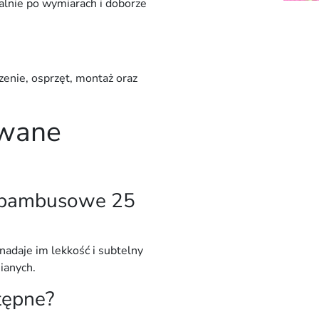
ualnie po wymiarach i doborze
enie, osprzęt, montaż oraz
awane
e bambusowe 25
 nadaje im
lekkość i subtelny
ianych.
stępne?