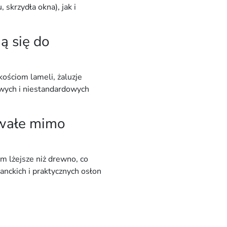
, skrzydła okna), jak i
ą się do
ościom lameli, żaluzje
ych i niestandardowych
rwałe mimo
tym
lżejsze
niż drewno, co
nckich i praktycznych osłon