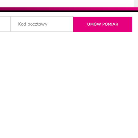
DZIĄDZ
MALBORK
TORUŃ
WROCŁAW
PŁOCK
WARSZAWA
OWICE
POZNAŃ
WROCŁAW
KÓW
RADOM
ŻNIN
DZYN
SOPOT
Ź
ŚWIECIE