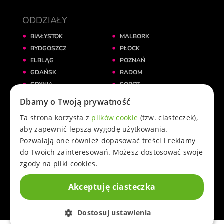
ODDZIAŁY
BIAŁYSTOK
MALBORK
BYDGOSZCZ
PŁOCK
ELBLĄG
POZNAŃ
GDAŃSK
RADOM
GDYNIA
SOPOT
GNIEZNO
ŚWIECIE
Dbamy o Twoją prywatność
GRUDZIĄDZ
TORUŃ
Ta strona korzysta z
plików cookie
(tzw. ciasteczek),
INOWROCŁAW
WARSZAWA
aby zapewnić lepszą wygodę użytkowania.
KATOWICE
WROCŁAW
Pozwalają one również dopasować treści i reklamy
KRAKÓW
ŻNIN
do Twoich zainteresowań. Możesz dostosować swoje
KWIDZYN
zgody na pliki cookies.
ŁÓDŹ
Akceptuję ciasteczka
© 2025 przez Cowoknie.pl. Wszelkie prawa zastrzeżone.
Dostosuj ustawienia