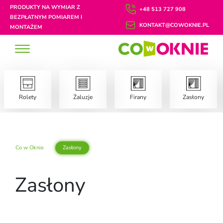
PRODUKTY NA WYMIAR Z
+48 513 727 908
BEZPŁATNYM POMIAREM I
KONTAKT@COWOKNIE.PL
MONTAŻEM
Rolety
Żaluzje
Firany
Zasłony
Co w Oknie
Zasłony
Zasłony