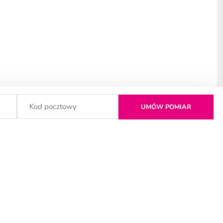
DZIĄDZ
MALBORK
TORUŃ
WROCŁAW
PŁOCK
WARSZAWA
OWICE
POZNAŃ
WROCŁAW
KÓW
RADOM
ŻNIN
DZYN
SOPOT
Ź
ŚWIECIE