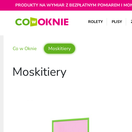
PRODUKTY NA WYMIAR Z BEZPŁATNYM POMIAREM I MO
ROLETY
PLISY
Co w Oknie
Moskitiery
Moskitiery