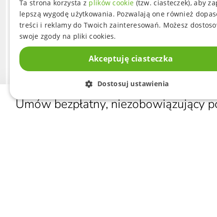
Ta strona korzysta z
plików cookie
(tzw. ciasteczek), aby z
lepszą wygodę użytkowania. Pozwalają one również dopa
treści i reklamy do Twoich zainteresowań. Możesz dostos
swoje zgody na pliki cookies.
Akceptuję ciasteczka
Dostosuj ustawienia
Umów bezpłatny, niezobowiązujący p
PRODU
ROLETY
+48 513 727 908
PLISY
KONTAKT@COWOKNIE.PL
ŻALUZJ
MOSKIT
NIP: 556 259 40 42
REGON: 340194363
Polecaj nas i odbieraj
nagrody