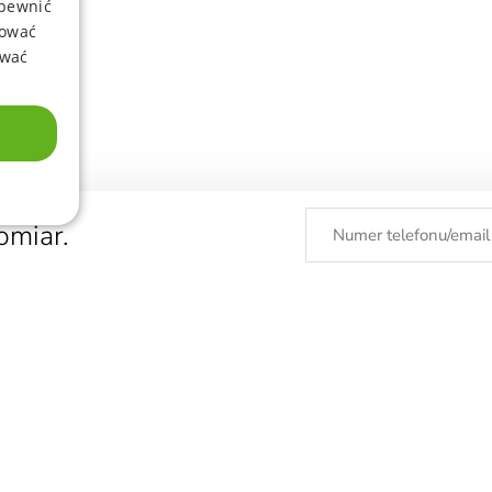
apewnić
sować
ować
omiar.
KTY
ODDZIAŁY
FIRANY
BIAŁYSTOK
GRU
ZASŁONY
BYDGOSZCZ
INO
E
KARNISZE
ELBLĄG
KAT
IERY
GDAŃSK
KRA
GDYNIA
KWI
GNIEZNO
ŁÓD