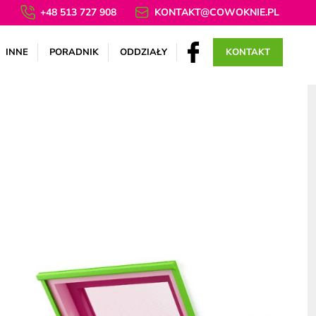
+48 513 727 908
KONTAKT@COWOKNIE.PL
INNE
PORADNIK
ODDZIAŁY
KONTAKT