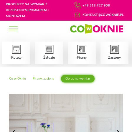
PRODUKTY NA WYMIAR Z
+48 513 727 908
BEZPŁATNYM POMIAREM I
KONTAKT@COWOKNIE.PL
MONTAŻEM
Rolety
Żaluzje
Firany
Zasłony
Co w Oknie
Firany, zasłony
Obrus na wymiar