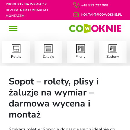
PRODUKTY NA WYMIAR Z
+48 513 727 908
BEZPŁATNYM POMIAREM I
KONTAKT@COWOKNIE.PL
MONTAŻEM
Rolety
Żaluzje
Firany
Zasłony
Sopot – rolety, plisy i
żaluzje na wymiar –
darmowa wycena i
montaż
Szukasz rolet w Sopocie dopasowanych idealnie do