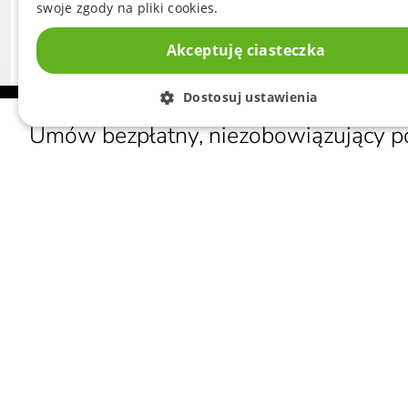
swoje zgody na pliki cookies.
Akceptuję ciasteczka
Dostosuj ustawienia
Umów bezpłatny, niezobowiązujący p
PRODU
ROLETY
+48 513 727 908
PLISY
KONTAKT@COWOKNIE.PL
ŻALUZJ
MOSKIT
NIP: 556 259 40 42
REGON: 340194363
Polecaj nas i odbieraj
nagrody
Polityka prywatności