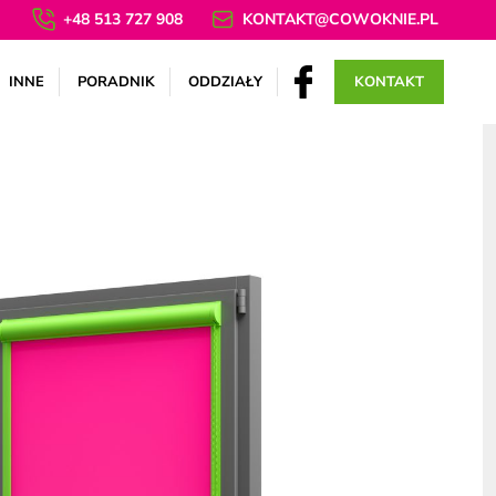
+48 513 727 908
KONTAKT@COWOKNIE.PL
INNE
PORADNIK
ODDZIAŁY
KONTAKT