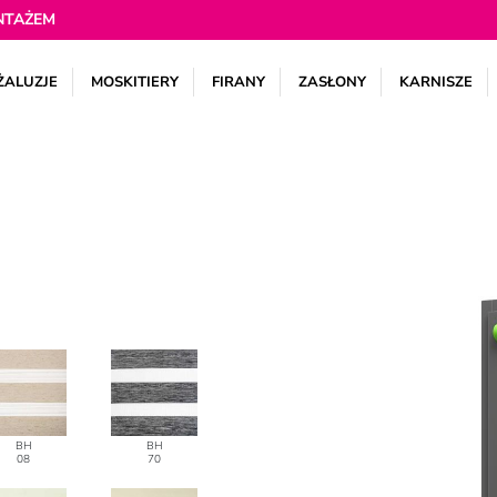
NTAŻEM
ŻALUZJE
MOSKITIERY
FIRANY
ZASŁONY
KARNISZE
BH
BH
08
70