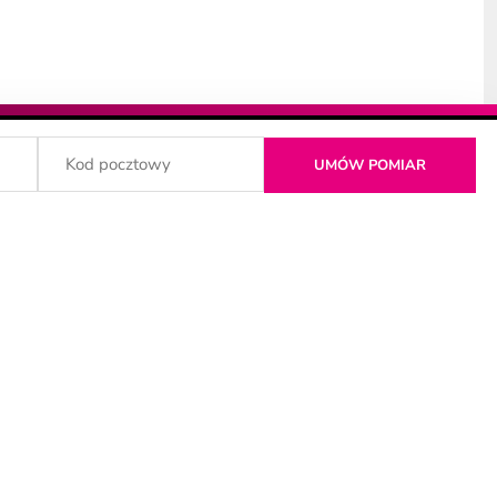
DZIĄDZ
MALBORK
TORUŃ
WROCŁAW
PŁOCK
WARSZAWA
OWICE
POZNAŃ
WROCŁAW
KÓW
RADOM
ŻNIN
DZYN
SOPOT
Ź
ŚWIECIE