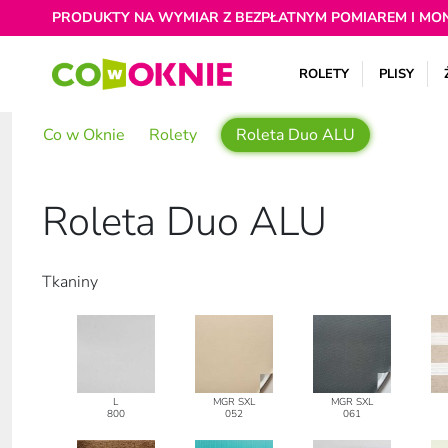
PRODUKTY NA WYMIAR Z BEZPŁATNYM POMIAREM I MO
ROLETY
PLISY
Co w Oknie
Rolety
Roleta Duo ALU
Roleta Duo ALU
Tkaniny
L
MGR SXL
MGR SXL
800
052
061