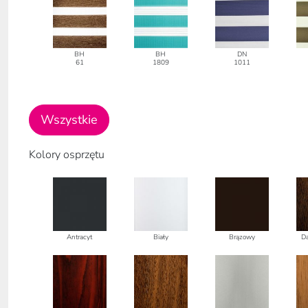
BH
BH
DN
61
1809
1011
Wszystkie
Kolory osprzętu
Antracyt
Biały
Brązowy
D