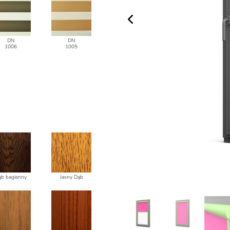
DN
DN
1006
1005
ąb bagienny
Jasny Dąb