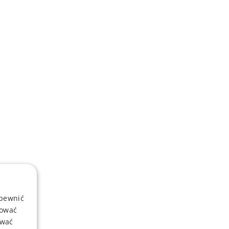
apewnić
sować
ować