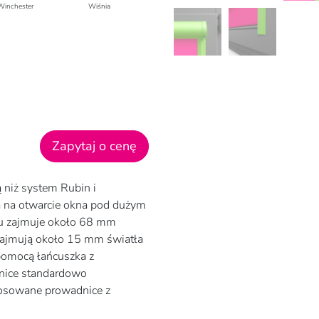
Winchester
Wiśnia
Zapytaj o cenę
 niż system Rubin i
 na otwarcie okna pod dużym
ciu zajmuje około 68 mm
 zajmują około 15 mm światła
 pomocą łańcuszka z
dnice standardowo
tosowane prowadnice z