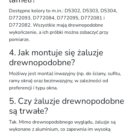
Dostępne kolory to m.in.: D5302, D5303, D5304,
D772093, D772084, D772095, D772081 i
D772082. Wszystkie mają
drewnopodobne
wykończenie
, a ich próbki można zobaczyć przy
pomiarze.
4. Jak montuje się żaluzje
drewnopodobne?
Możliwy jest
montaż inwazyjny
(np. do ściany, sufitu,
ramy okna) oraz
bezinwazyjny
, w zależności od
preferencji i typu okna.
5. Czy żaluzje drewnopodobne
są trwałe?
Tak. Mimo drewnopodobnego wyglądu, żaluzje są
wykonane z
aluminium
, co zapewnia im
wysoką