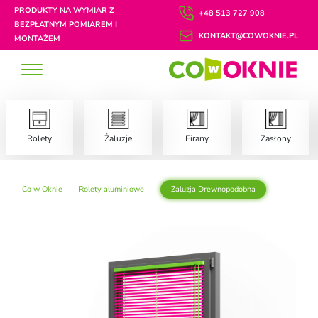
PRODUKTY NA WYMIAR Z
+48 513 727 908
BEZPŁATNYM POMIAREM I
KONTAKT@COWOKNIE.PL
MONTAŻEM
Rolety
Żaluzje
Firany
Zasłony
Co w Oknie
Rolety aluminiowe
Żaluzja Drewnopodobna