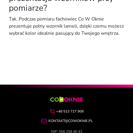
pomiarze?
Tak. Podczas pomiaru fachowiec Co W Oknie
prezentuje
pełny wzornik lameli
, dzięki czemu możesz
wybrać kolor idealnie pasujący do Twojego wnętrza.
+48 513 727 908
KONTAKT@COWOKNIE.PL
NIP: 556 259 40 42