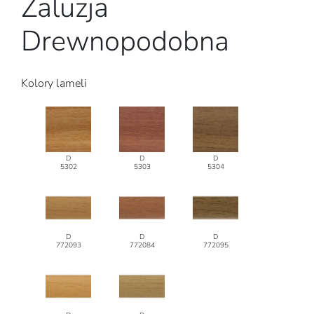
Żaluzja
Drewnopodobna
Kolory lameli
D
D
D
5302
5303
5304
D
D
D
772093
772084
772095