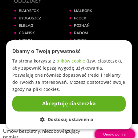
ODDZIAŁY
BIAŁYSTOK
MALBORK
BYDGOSZCZ
PŁOCK
ELBLĄG
POZNAŃ
GDAŃSK
RADOM
GDYNIA
SOPOT
GNIEZNO
ŚWIECIE
Dbamy o Twoją prywatność
GRUDZIĄDZ
TORUŃ
Ta strona korzysta z
plików cookie
(tzw. ciasteczek),
INOWROCŁAW
WARSZAWA
aby zapewnić lepszą wygodę użytkowania.
KATOWICE
WROCŁAW
Pozwalają one również dopasować treści i reklamy
KRAKÓW
ŻNIN
do Twoich zainteresowań. Możesz dostosować swoje
KWIDZYN
zgody na pliki cookies.
ŁÓDŹ
Akceptuję ciasteczka
© 2025 przez Cowoknie.pl. Wszelkie prawa zastrzeżone.
Dostosuj ustawienia
Umów bezpłatny, niezobowiązujący
Umów pomiar
pomiar.