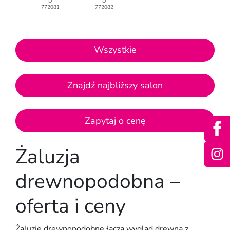
D
D
772081
772082
Wszystkie
Znajdź najbliższy salon
Zapytaj o cenę
Żaluzja
drewnopodobna –
oferta i ceny
Żaluzje drewnopodobne łączą wygląd drewna z