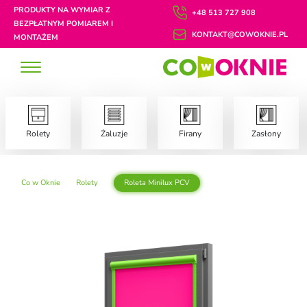
PRODUKTY NA WYMIAR Z
+48 513 727 908
BEZPŁATNYM POMIAREM I
KONTAKT@COWOKNIE.PL
MONTAŻEM
Rolety
Żaluzje
Firany
Zasłony
Co w Oknie
Rolety
Roleta Minilux PCV