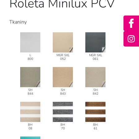
Roleta Minilux PCV
Tkaniny
L
MGR SXL
MGR SXL
800
052
061
SH
SH
SH
844
843
842
BH
BH
BH
08
70
61