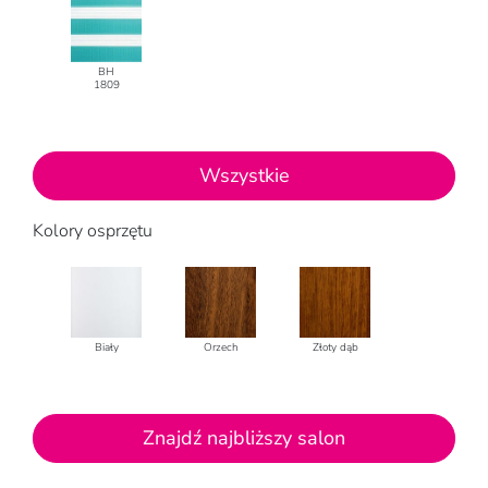
BH
1809
Wszystkie
Kolory osprzętu
Biały
Orzech
Złoty dąb
Znajdź najbliższy salon