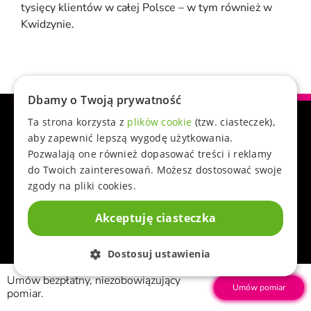
tysięcy klientów w całej Polsce – w tym również w
Kwidzynie.
Dbamy o Twoją prywatność
Ta strona korzysta z
plików cookie
(tzw. ciasteczek),
aby zapewnić lepszą wygodę użytkowania.
Pozwalają one również dopasować treści i reklamy
+48 513 727 908
do Twoich zainteresowań. Możesz dostosować swoje
KONTAKT@COWOKNIE.PL
zgody na pliki cookies.
NIP: 556 259 40 42
REGON: 340194363
Akceptuję ciasteczka
Dostosuj ustawienia
Umów bezpłatny, niezobowiązujący
Umów pomiar
pomiar.