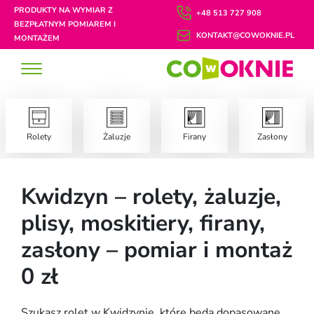
PRODUKTY NA WYMIAR Z
+48 513 727 908
BEZPŁATNYM POMIAREM I
KONTAKT@COWOKNIE.PL
MONTAŻEM
Rolety
Żaluzje
Firany
Zasłony
Kwidzyn – rolety, żaluzje,
plisy, moskitiery, firany,
zasłony – pomiar i montaż
0 zł
Szukasz rolet w Kwidzynie, które będą dopasowane