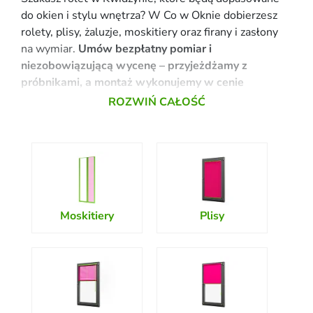
do okien i stylu wnętrza? W Co w Oknie dobierzesz
rolety, plisy, żaluzje, moskitiery oraz firany i zasłony
na wymiar.
Umów bezpłatny pomiar i
niezobowiązującą wycenę – przyjeżdżamy z
próbnikami, a montaż wykonujemy w cenie
produktu.
Odpowiednio dobrana osłona okienna nie tylko chroni
przed nadmiernym słońcem, ale też współtworzy
wystrój wnętrza. Na szczęście nie musisz wszystkiego
robić sam. Skorzystaj z pomocy specjalistów z Co w
Oknie! Mamy 25 lat doświadczenia w branży.
Moskitiery
Plisy