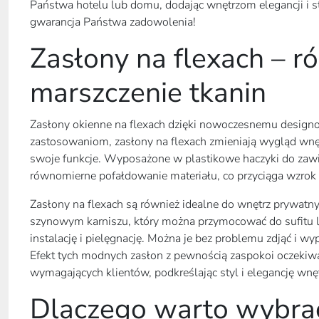
Państwa hotelu lub domu, dodając wnętrzom elegancji i s
gwarancja Państwa zadowolenia!
Zasłony na flexach – 
marszczenie tkanin
Zasłony okienne na flexach dzięki nowoczesnemu designo
zastosowaniom, zasłony na flexach zmieniają wygląd wnęt
swoje funkcje. Wyposażone w plastikowe haczyki do zawi
równomierne pofałdowanie materiału, co przyciąga wzrok 
Zasłony na flexach są również idealne do wnętrz prywa
szynowym karniszu, który można przymocować do sufitu l
instalację i pielęgnację. Można je bez problemu zdjąć i wyp
Efekt tych modnych zasłon z pewnością zaspokoi oczekiwa
wymagających klientów, podkreślając styl i elegancję wnęt
Dlaczego warto wybra