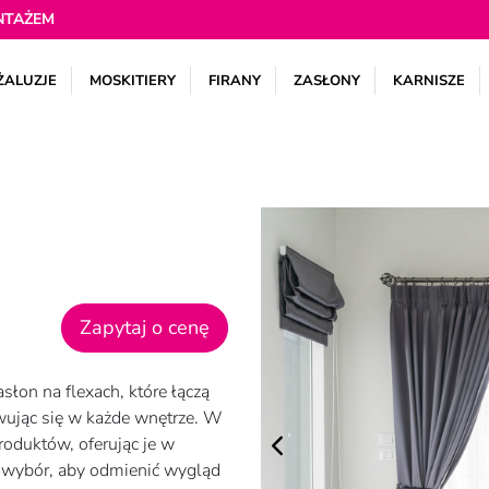
NTAŻEM
ŻALUZJE
MOSKITIERY
FIRANY
ZASŁONY
KARNISZE
Zapytaj o cenę
łon na flexach, które łączą
wując się w każde wnętrze. W
oduktów, oferując je w
y wybór, aby odmienić wygląd