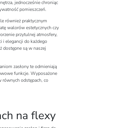
nętrza, jednocześnie chroniąc
prywatność pomieszczeń.
ale również praktycznym
ratę walorów estetycznych czy
rzenie przytulnej atmosfery,
i i elegancji do każdego
eż dostępne są w naszej
niom zasłony te odmieniają
stawowe funkcje. Wyposażone
w równych odstępach, co
ch na flexy