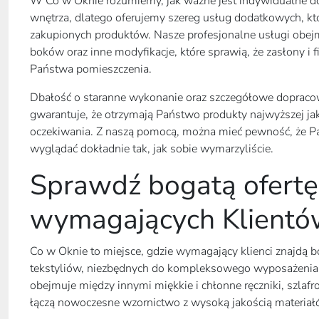
W Co w Oknie rozumiemy, jak ważne jest indywidualne do
wnętrza, dlatego oferujemy szereg usług dodatkowych, kt
zakupionych produktów. Nasze profesjonalne usługi obej
boków oraz inne modyfikacje, które sprawią, że zasłony i f
Państwa pomieszczenia.
Dbałość o staranne wykonanie oraz szczegółowe doprac
gwarantuje, że otrzymają Państwo produkty najwyższej jak
oczekiwania. Z naszą pomocą, można mieć pewność, że P
wyglądać dokładnie tak, jak sobie wymarzyliście.
Sprawdź bogatą ofertę
wymagających Klient
Co w Oknie to miejsce, gdzie wymagający klienci znajdą b
tekstyliów, niezbędnych do kompleksowego wyposażenia 
obejmuje między innymi miękkie i chłonne ręczniki, szlafro
łączą nowoczesne wzornictwo z wysoką jakością materiał