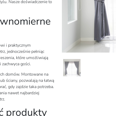
tylu. Nasze doświadczenie to
równomierne
wi i praktycznym
rz, jednocześnie pełniąc
eszenia, które umożliwiają
i zachwyca gości.
tnych domów. Montowane na
ub ściany, pozwalają na łatwą
rać, gdy zajdzie taka potrzeba.
nia nawet najbardziej
rz.
ć produkty