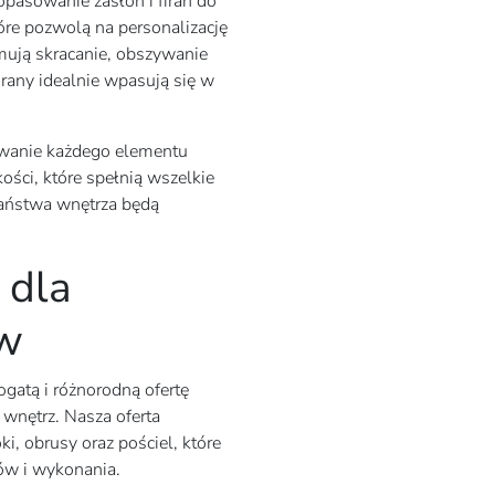
pasowanie zasłon i firan do
óre pozwolą na personalizację
mują skracanie, obszywanie
irany idealnie wpasują się w
owanie każdego elementu
ości, które spełnią wszelkie
aństwa wnętrza będą
 dla
ów
ogatą i różnorodną ofertę
wnętrz. Nasza oferta
ki, obrusy oraz pościel, które
ów i wykonania.