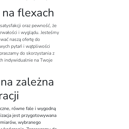
 na flexach
atysfakcji oraz pewność, że
trwałości i wyglądu. Jesteśmy
wać naszą ofertę do
wych pytań i wątpliwości
praszamy do skorzystania z
ych indywidualnie na Twoje
ena zależna
acji
yczne, równe fale i wygodną
lizacja jest przygotowywana
wymiarów, wybranego