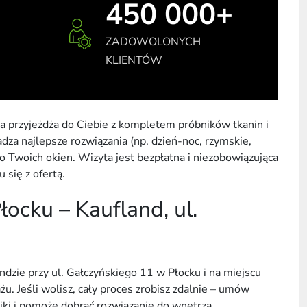
450 000+
ZADOWOLONYCH
KLIENTÓW
a przyjeżdża do Ciebie z kompletem próbników tkanin i
a najlepsze rozwiązania (np. dzień-noc, rzymskie,
 Twoich okien. Wizyta jest bezpłatna i niezobowiązująca
 się z ofertą.
ocku – Kaufland, ul.
dzie przy ul. Gałczyńskiego 11 w Płocku i na miejscu
u. Jeśli wolisz, cały proces zrobisz zdalnie – umów
ki i pomoże dobrać rozwiązanie do wnętrza.