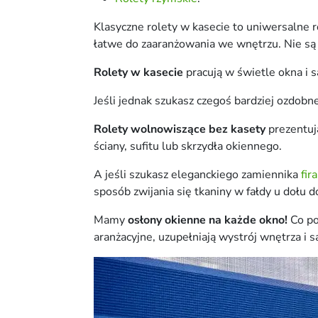
Klasyczne rolety w kasecie to uniwersalne r
łatwe do zaaranżowania we wnętrzu. Nie są 
Rolety w kasecie
pracują w świetle okna i 
Jeśli jednak szukasz czegoś bardziej ozdobn
Rolety wolnowiszące bez kasety
prezentuj
ściany, sufitu lub skrzydła okiennego.
A jeśli szukasz eleganckiego zamiennika
fir
sposób zwijania się tkaniny w fałdy u dołu d
Mamy
osłony okienne na każde okno!
Co po
aranżacyjne, uzupełniają wystrój wnętrza i s