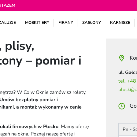
NTAŻEM
ŻALUZJE
MOSKITIERY
FIRANY
ZASŁONY
KARNISZE
 plisy,
słony – pomiar i
Ko
ul. Gał
tel. +4
plock@c
wnętrza? W Co w Oknie zamówisz rolety,
Umów bezpłatny pomiar i
Go
bnikami, a montaż wykonamy w cenie
lokali firmowych w Płocku
. Mamy ofertę
Pn - S
ązań na okna. Poznaj naszą ofertę i