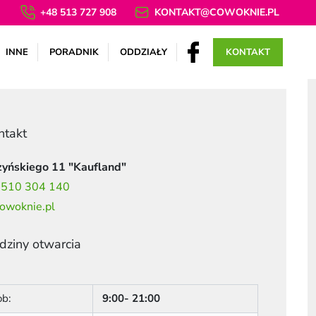
+48 513 727 908
KONTAKT@COWOKNIE.PL
INNE
PORADNIK
ODDZIAŁY
KONTAKT
ntakt
czyńskiego 11 "Kaufland"
8 510 304 140
owoknie.pl
dziny otwarcia
ob:
9:00- 21:00