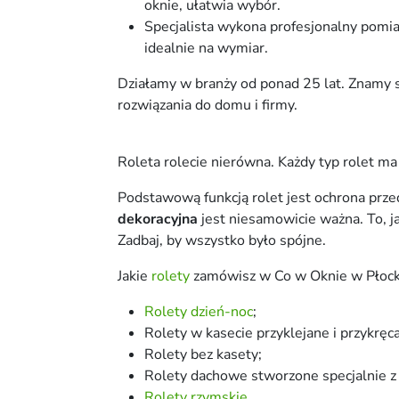
oknie, ułatwia wybór.
Specjalista wykona profesjonalny pomia
idealnie na wymiar.
Działamy w branży od ponad 25 lat. Znamy s
rozwiązania do domu i firmy.
Roleta rolecie nierówna. Każdy typ rolet ma
Podstawową funkcją rolet jest ochrona pr
dekoracyjna
jest niesamowicie ważna. To, j
Zadbaj, by wszystko było spójne.
Jakie
rolety
zamówisz w Co w Oknie w Płoc
Rolety dzień-noc
;
Rolety w kasecie przyklejane i przykrę
Rolety bez kasety;
Rolety dachowe stworzone specjalnie 
Rolety rzymskie
.