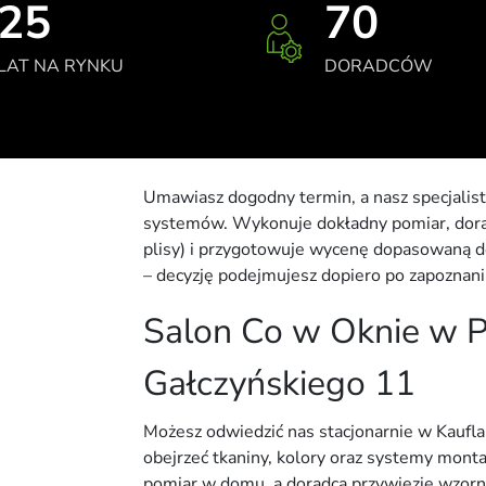
25
70
LAT NA RYNKU
DORADCÓW
Umawiasz dogodny termin, a nasz specjalist
systemów. Wykonuje dokładny pomiar, doradz
plisy) i przygotowuje wycenę dopasowaną do
– decyzję podejmujesz dopiero po zapoznaniu
Salon Co w Oknie w Pł
Gałczyńskiego 11
Możesz odwiedzić nas stacjonarnie w Kauflan
obejrzeć tkaniny, kolory oraz systemy montaż
pomiar w domu, a doradca przywiezie wzorni