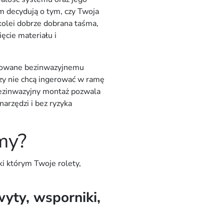
m
decydują o tym, czy Twoja
 kolei dobrze dobrana
taśma
,
ęcie materiału i
ykowane
bezinwazyjnemu
rzy nie chcą ingerować w ramę
ezinwazyjny montaż
pozwala
arzędzi i bez ryzyka
emy?
ęki którym Twoje
rolety,
yty, wsporniki,