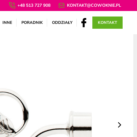
+48 513 727 908
KONTAKT@COWOKNIE.PL
INNE
PORADNIK
ODDZIAŁY
KONTAKT