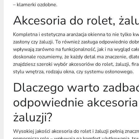
– klamerki ozdobne.
Akcesoria do rolet, żaluz
Kompletna i estetyczna aranżacja
okienna
to nie tylko k
zasłony czy
żaluzji
. To również zasługa odpowiednio dob
wpływają zarówno na funkcjonalność, jak i na wygląd ca
doskonale rozumiemy, że każdy detal ma znaczenie, dlat
znajdziesz szeroki wybór
akcesoriów do rolet
,
żaluzji
, fi
stylu wnętrza, rodzaju
okna
, czy systemu osłonowego.
Dlaczego warto zadba
odpowiednie akcesoria 
żaluzji?
Wysokiej jakości
akcesoria do rolet
i
żaluzji
pełnią znaczn
pomocniczą rolę – wpływają na komfort użytkowania, tr