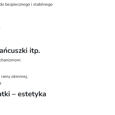
 do bezpiecznego i stabilnego
,
ńcuszki itp.
echanizmom:
 ramy okiennej,
.
tki – estetyka