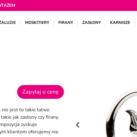
NTAŻEM
ŻALUZJE
MOSKITIERY
FIRANY
ZASŁONY
KARNISZE
Zapytaj o cenę
ie jest to takie łatwe.
kie jak zasłony czy firany.
ompozycja zyskuje
zym klientom oferujemy nie