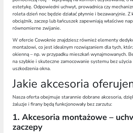
estetykę. Odpowiedni
uchwyt
,
prowadnica
czy
mechaniz
roleta dzień noc
będzie działać płynnie i bezawaryjnie. Z
obciążnik
,
zaczep
lub
łańcuszek
zapewniają właściwe napi
równomierne zwijanie.
W ofercie Cowoknie znajdziesz również elementy ded
montażowi
, co jest idealnym rozwiązaniem dla tych, któ
okienną
– np. w przypadku mieszkań wynajmowanych.
B
na szybkie i skuteczne zamocowanie systemu bez użycia n
uszkodzenia
okna
.
Jakie akcesoria oferuj
Nasza oferta obejmuje starannie dobrane
akcesoria
, dzi
żaluzje i firany
będą funkcjonowały bez zarzutu:
1. Akcesoria montażowe – uchw
zaczepy