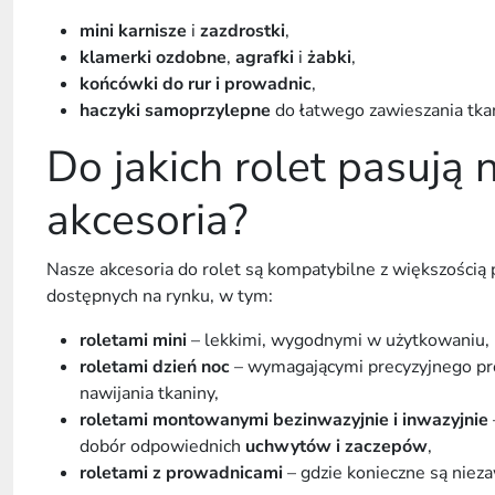
mini karnisze
i
zazdrostki
,
klamerki ozdobne
,
agrafki
i
żabki
,
końcówki do rur i prowadnic
,
haczyki samoprzylepne
do łatwego zawieszania tka
Do jakich rolet pasują 
akcesoria?
Nasze
akcesoria do rolet
są kompatybilne z większością
dostępnych na rynku, w tym:
roletami mini
– lekkimi, wygodnymi w użytkowaniu, 
roletami dzień noc
– wymagającymi precyzyjnego p
nawijania tkaniny,
roletami montowanymi bezinwazyjnie i inwazyjnie
dobór odpowiednich
uchwytów i zaczepów
,
roletami z prowadnicami
– gdzie konieczne są nie