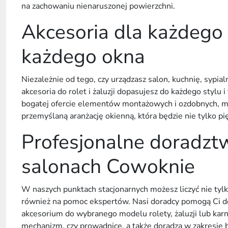
na zachowaniu nienaruszonej powierzchni.
Akcesoria dla każdego 
każdego okna
Niezależnie od tego, czy urządzasz salon, kuchnię, sypial
akcesoria do rolet i żaluzji
dopasujesz do każdego stylu i 
bogatej ofercie elementów montażowych i ozdobnych, mo
przemyślaną aranżację
okienną
, która będzie nie tylko pi
Profesjonalne doradz
salonach Cowoknie
W naszych punktach stacjonarnych możesz liczyć nie tylk
również na pomoc ekspertów. Nasi doradcy pomogą Ci 
akcesorium
do wybranego modelu
rolety
,
żaluzji
lub karn
mechanizm
, czy
prowadnicę
, a także doradzą w zakresie