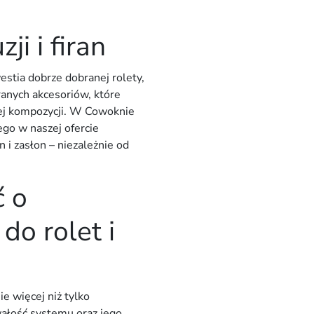
ji i firan
westia dobrze dobranej
rolety
,
ranych
akcesoriów
, które
łej kompozycji. W Cowoknie
ego w naszej ofercie
ran i zasłon – niezależnie od
ć o
do rolet i
ie więcej niż tylko
wałość systemu oraz jego