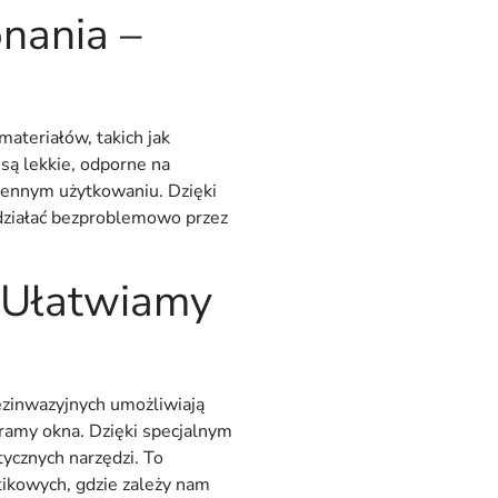
onania –
ateriałów, takich jak
są lekkie, odporne na
ziennym użytkowaniu. Dzięki
działać bezproblemowo przez
 Ułatwiamy
ezinwazyjnych
umożliwiają
ramy okna. Dzięki specjalnym
tycznych narzędzi. To
tikowych
, gdzie zależy nam