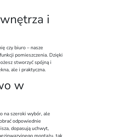
wnętrza i
nię czy biuro – nasze
funkcji pomieszczenia. Dzięki
żesz stworzyć spójną i
ękna, ale i praktyczna.
two w
o na szeroki wybór, ale
dobrać odpowiednie
isza, dopasują
uchwyt
,
bezinwazyjnego montażu
, tak