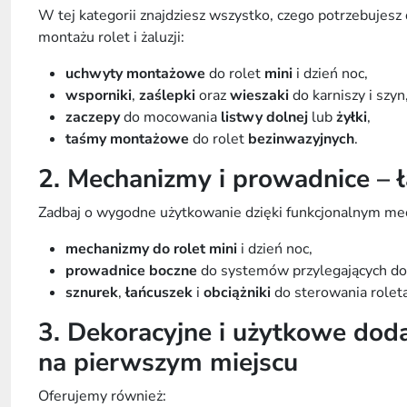
W tej kategorii znajdziesz wszystko, czego potrzebujesz
montażu rolet i żaluzji
:
uchwyty montażowe
do rolet
mini
i dzień noc,
wsporniki
,
zaślepki
oraz
wieszaki
do karniszy i szyn
zaczepy
do mocowania
listwy dolnej
lub
żyłki
,
taśmy montażowe
do rolet
bezinwazyjnych
.
2. Mechanizmy i prowadnice – ła
Zadbaj o wygodne użytkowanie dzięki funkcjonalnym m
mechanizmy do rolet mini
i dzień noc,
prowadnice boczne
do systemów przylegających do
sznurek
,
łańcuszek
i
obciążniki
do sterowania roletą
3. Dekoracyjne i użytkowe doda
na pierwszym miejscu
Oferujemy również: