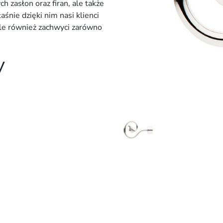
h zasłon oraz firan, ale także
łaśnie dzięki nim nasi klienci
 ale również zachwyci zarówno
y