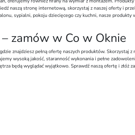
iązań, oferujemy również firany na wymiar z montażem. Produkt
 naszą stronę internetową, skorzystaj z naszej oferty i przek
salonu, sypialni, pokoju dziecięcego czy kuchni, nasze produkty
r – zamów w Co w Oknie
zie znajdziesz pełną ofertę naszych produktów. Skorzystaj z na
emy wysoką jakość, staranność wykonania i pełne zadowolenie 
nętrza będą wyglądać wyjątkowo. Sprawdź naszą ofertę i złóż za