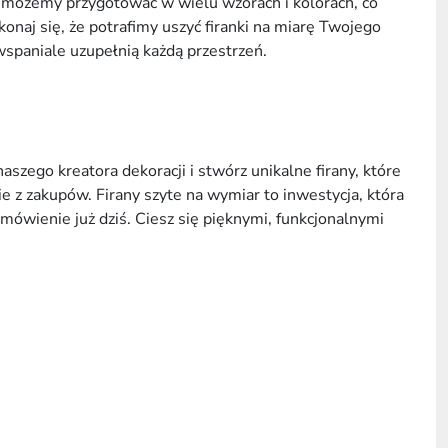
y możemy przygotować w wielu wzorach i kolorach, co
onaj się, że potrafimy uszyć firanki na miarę Twojego
 wspaniale uzupełnią każdą przestrzeń.
szego kreatora dekoracji i stwórz unikalne firany, które
z zakupów. Firany szyte na wymiar to inwestycja, która
mówienie już dziś. Ciesz się pięknymi, funkcjonalnymi