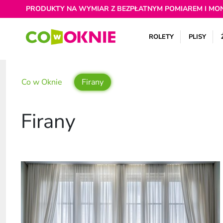
PRODUKTY NA WYMIAR Z BEZPŁATNYM POMIAREM I MO
ROLETY
PLISY
Co w Oknie
Firany
Firany