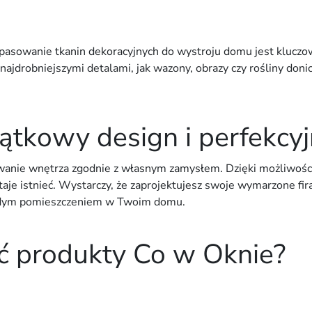
opasowanie tkanin dekoracyjnych do wystroju domu jest kluczo
ajdrobniejszymi detalami, jak wazony, obrazy czy rośliny doni
jątkowy design i perfekc
wanie wnętrza zgodnie z własnym zamysłem. Dzięki możliwości
aje istnieć. Wystarczy, że zaprojektujesz swoje wymarzone fira
każdym pomieszczeniem w Twoim domu.
ć produkty Co w Oknie?