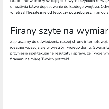
Dla klientów, którzy szukają ciekawych i szybkich rozw
umożliwia łatwe dopasowanie do każdego wnętrza. Odwiedź
wnętrza! Niezależnie od tego, czy potrzebujesz firan do 
Firany szyte na wymia
Zapraszamy do odwiedzenia naszej strony internetowej, gd
idealnie wpasują się w wystrój Twojego domu. Gwarantuj
przyniesie spektakularne rezultaty i sprawi, że Twoje w
firanami na miarę Twoich potrzeb!