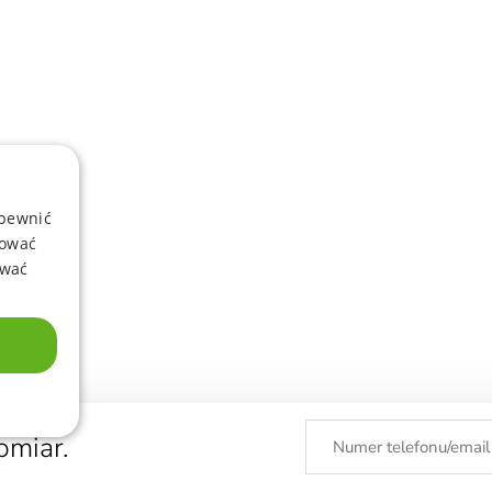
apewnić
sować
ować
omiar.
KTY
ODDZIAŁY