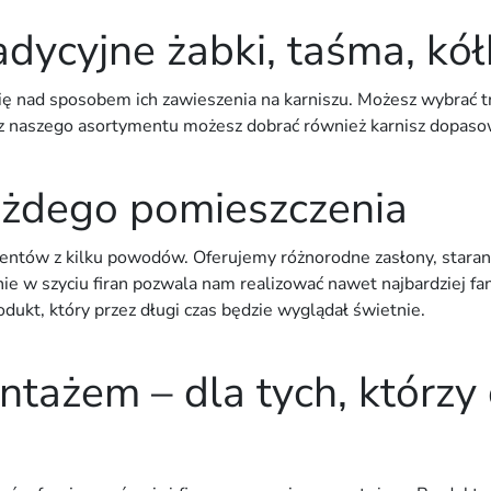
adycyjne żabki, taśma, kół
 nad sposobem ich zawieszenia na karniszu. Możesz wybrać tra
z z naszego asortymentu możesz dobrać również karnisz dopasow
ażdego pomieszczenia
entów z kilku powodów. Oferujemy różnorodne zasłony, starann
e w szyciu firan pozwala nam realizować nawet najbardziej fant
kt, który przez długi czas będzie wyglądał świetnie.
ntażem – dla tych, którzy 