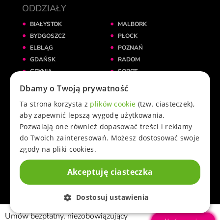
ODDZIAŁY
BIAŁYSTOK
MALBORK
BYDGOSZCZ
PŁOCK
ELBLĄG
POZNAŃ
GDAŃSK
RADOM
GDYNIA
SOPOT
GNIEZNO
ŚWIECIE
Dbamy o Twoją prywatność
GRUDZIĄDZ
TORUŃ
Ta strona korzysta z
plików cookie
(tzw. ciasteczek),
INOWROCŁAW
WARSZAWA
aby zapewnić lepszą wygodę użytkowania.
KATOWICE
WROCŁAW
Pozwalają one również dopasować treści i reklamy
KRAKÓW
ŻNIN
do Twoich zainteresowań. Możesz dostosować swoje
KWIDZYN
zgody na pliki cookies.
ŁÓDŹ
Akceptuję ciasteczka
© 2025 przez Cowoknie.pl. Wszelkie prawa zastrzeżone.
Dostosuj ustawienia
Umów bezpłatny, niezobowiązujący