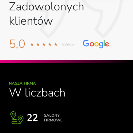
Zadowolonych
klientów
5,0
839 opinii
NASZA FIRMA
W liczbach
22
SALONY
FIRMOWE