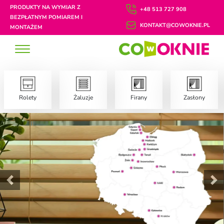
PRODUKTY NA WYMIAR Z
+48 513 727 908
BEZPŁATNYM POMIAREM I
KONTAKT@COWOKNIE.PL
MONTAŻEM
Rolety
Żaluzje
Firany
Zasłony