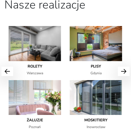
Nasze realizacje
FIRANY
ZASŁONY
Płock
Bydgoszcz
KARNISZE
WERTIKALE
Łódź
Grudziądz