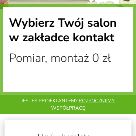
NOWOŚĆ
Kup na raty
Do 12 rat 0%
0 zł prowizji, 0 % RRSO, 0 zł odsetek
JESTEŚ PROJEKTANTEM?
ROZPOCZNIJMY
WSPÓŁPRACĘ