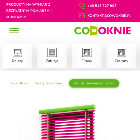
PRODUKTY NA WYMIAR Z
+48 513 727 908
BEZPŁATNYM POMIAREM I
KONTAKT@COWOKNIE.PL
MONTAŻEM
Rolety
Żaluzje
Firany
Zasłony
Co w Oknie
Rolety drewniane
Żaluzja Drewniana 50 mm