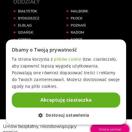
ODDZIAŁY
BIAŁYSTOK
MALBORK
BYDGOSZCZ
PŁOCK
ELBLĄG
POZNAŃ
GDAŃSK
RADOM
GDYNIA
SOPOT
GNIEZNO
ŚWIECIE
Dbamy o Twoją prywatność
GRUDZIĄDZ
TORUŃ
Ta strona korzysta z
plików cookie
(tzw. ciasteczek),
INOWROCŁAW
WARSZAWA
aby zapewnić lepszą wygodę użytkowania.
KATOWICE
WROCŁAW
Pozwalają one również dopasować treści i reklamy
KRAKÓW
ŻNIN
do Twoich zainteresowań. Możesz dostosować swoje
KWIDZYN
zgody na pliki cookies.
ŁÓDŹ
Akceptuję ciasteczka
© 2025 przez Cowoknie.pl. Wszelkie prawa zastrzeżone.
Dostosuj ustawienia
Umów bezpłatny, niezobowiązujący
Umów pomiar