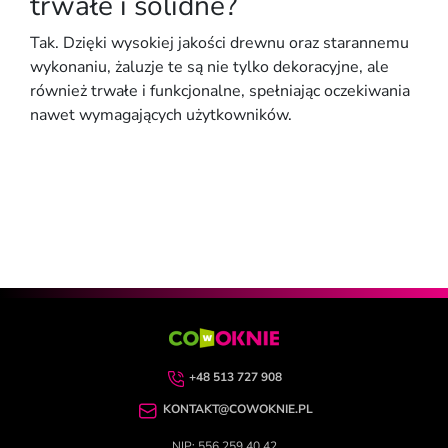
trwałe i solidne?
Tak. Dzięki
wysokiej jakości drewnu
oraz starannemu
wykonaniu, żaluzje te są nie tylko dekoracyjne, ale
również
trwałe i funkcjonalne
, spełniając oczekiwania
nawet wymagających użytkowników.
+48 513 727 908
KONTAKT@COWOKNIE.PL
NIP: 556 259 40 42