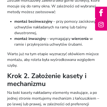
Zestaw montażowy zawiera dwa górne uchwyty, które
mocuje się do
ramy okna
. W zależności od wybranej
metody możesz zastosować:
montaż bezinwazyjny
– przy pomocy zaciskowych
uchwytów nakładanych na ramę lub taśmy
dwustronnej,
montaż inwazyjny
– wymagający
wiercenia
w
ramie i przykręcenia uchwytów śrubami.
Warto już na tym etapie wyznaczyć ołówkiem miejsce
montażu, aby roleta była wyśrodkowana względem
szyby.
Krok 2. Założenie kasety i
mechanizmu
Na boki
kasety
nakładamy elementy maskujące, a po
jednej stronie montujemy
mechanizm z łańcuszkiem
–
po lewej lub prawej, w zależności od preferencji