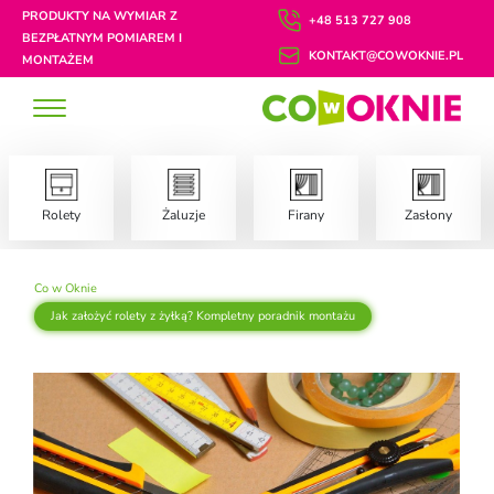
PRODUKTY NA WYMIAR Z
+48 513 727 908
BEZPŁATNYM POMIAREM I
KONTAKT@COWOKNIE.PL
MONTAŻEM
Rolety
Żaluzje
Firany
Zasłony
Co w Oknie
Jak założyć rolety z żyłką? Kompletny poradnik montażu