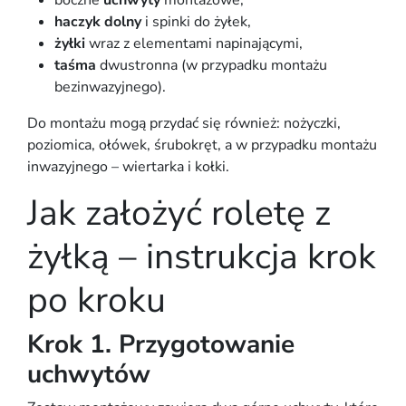
boczne
uchwyty
montażowe,
haczyk dolny
i spinki do żyłek,
żyłki
wraz z elementami napinającymi,
taśma
dwustronna (w przypadku montażu
bezinwazyjnego).
Do montażu mogą przydać się również:
nożyczki
,
poziomica
,
ołówek
,
śrubokręt
, a w przypadku montażu
inwazyjnego –
wiertarka
i
kołki
.
Jak założyć roletę z
żyłką – instrukcja krok
po kroku
Krok 1. Przygotowanie
uchwytów